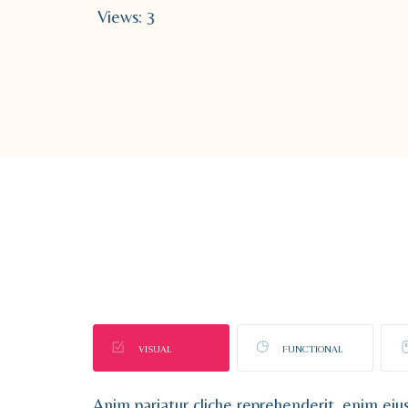
Views: 3
VISUAL
FUNCTIONAL
Anim pariatur cliche reprehenderit, enim ei