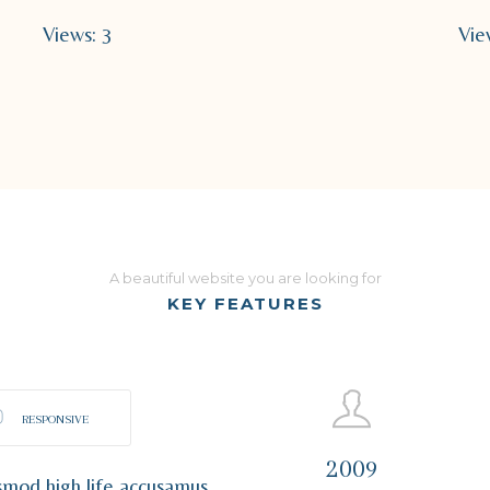
Views: 3
Vie
A beautiful website you are looking for
KEY FEATURES
RESPONSIVE
2009
usmod high life accusamus