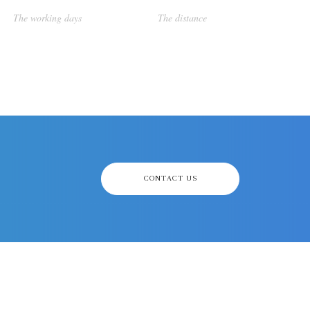
The working days
The distance
CONTACT US