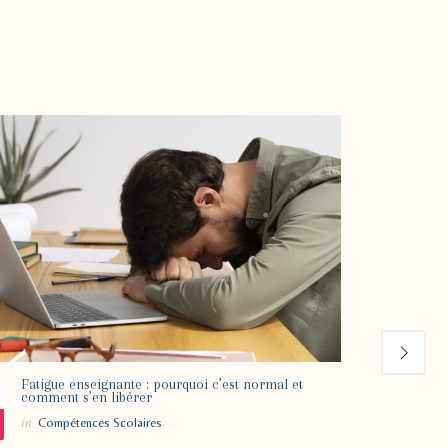
Fatigue enseignante : pourquoi c’est normal et
Apprent
29
comment s’en libérer
nous tr
in
in
Compétences Scolaires
Compé
Mai