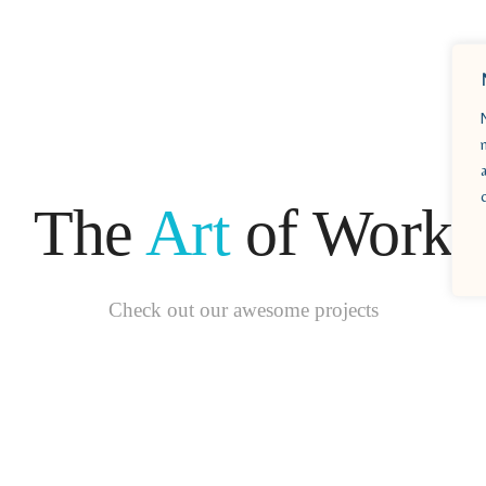
The
Art
of Work
Check out our awesome projects