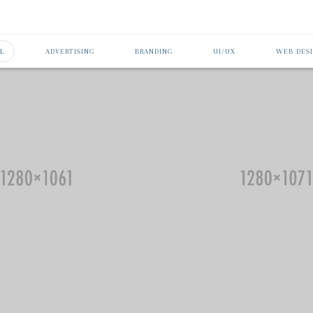
L
ADVERTISING
BRANDING
UI/UX
WEB DES