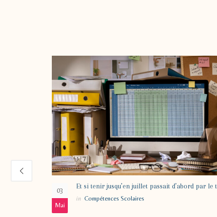
ée d’école de
Et si tenir jusqu’en juillet passait d’abord par le t
03
vités Calmes
in
Compétences Scolaires
tences Scolaires
Mai