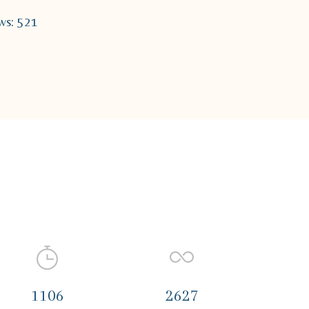
ws: 521
Views: 31
1106
2627