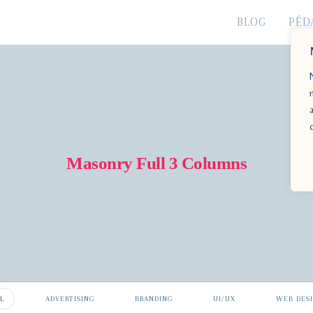
BLOG
PÉD
Masonry Full 3 Columns
L
ADVERTISING
BRANDING
UI/UX
WEB DES